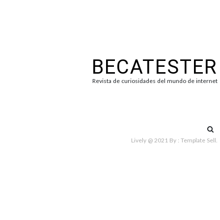
BECATESTER
Revista de curiosidades del mundo de internet
Bus
Lively @ 2021
By :
Template Sell
.