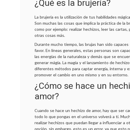
¿Qué es la brujería?
La brujería es la utilización de tus habilidades mágica
Son muchas las cosas que implica la práctica de la bru
como por ejemplo: realizar hechizos, leer las cartas, 
otras cosas más.
Durante mucho tiempo, las brujas han sido capaces de
favor. En líneas generales, estas personas son capace
las energías de la naturaleza y demás que se encue
generar mágia. La magia y el lanzamiento de hechizo
diferentes métodos para captar energía, interna y 
promover el cambio en uno mismo y en su entorno.
¿Cómo se hace un hechi
amor?
Cuando se hace un hechizo de amor, hay que ser ca
todo lo que pongas en el universo volverá a ti. Mu
realizar hechizos que puedan llegar a influenciar a o
opción, sin embargo, esto es un error, ya que esto p