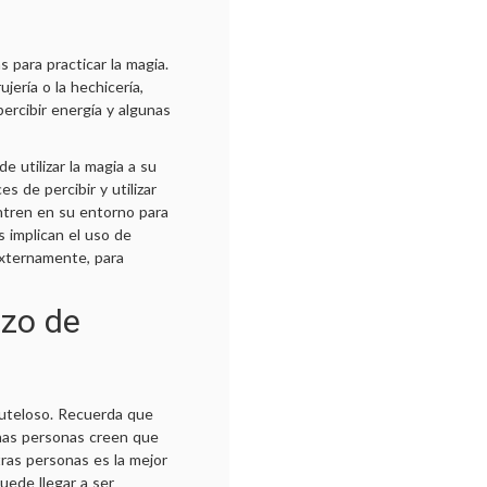
s para practicar la magia.
jería o la hechicería,
percibir energía y algunas
 utilizar la magia a su
s de percibir y utilizar
ntren en su entorno para
s implican el uso de
externamente, para
zo de
uteloso. Recuerda que
chas personas creen que
tras personas es la mejor
uede llegar a ser