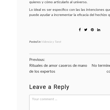
quieres y cómo articularlo al universo.
Lo ideal es ser específico con las las intenciones q
puede ayudar a incrementar la eficacia del hechizo qu
Posted in
Videncia y Tarot
Navegación
Previous:
Rituales de amor caseros de mano
No termine
de
de los expertos
c
entradas
Leave a Reply