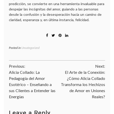
predicción, se convierte en una herramienta invaluable para
despejar las incógnitas del amor, guiando a las personas
desde la confusión y la desesperación hacia un camino de
claridad, esperanza y, en última instancia, felicidad.
Posted in
Uncategorized
Navegación
Previous:
Next:
Alicia Collado: La
El Arte de la Conexión:
de
Pedagogía del Amor
¿Cómo Alicia Collado
entradas
Esotérico – Enseñando a
Transforma los Hechizos
sus Clientes a Entender las
de Amor en Uniones
Energías
Reales?
Leave a Reply