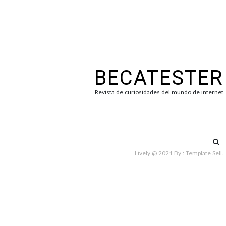
BECATESTER
Revista de curiosidades del mundo de internet
Bus
Lively @ 2021
By :
Template Sell
.