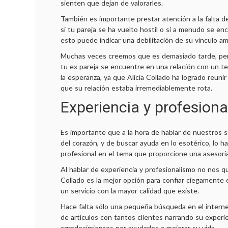
sienten que dejan de valorarles.
También es importante prestar atención a la falta de
si tu pareja se ha vuelto hostil o si a menudo se en
esto puede indicar una debilitación de su vínculo a
Muchas veces creemos que es demasiado tarde, per
tu ex pareja se encuentre en una relación con un 
la esperanza, ya que Alicia Collado ha logrado reun
que su relación estaba irremediablemente rota.
Experiencia y profesion
Es importante que a la hora de hablar de nuestros
del corazón, y de buscar ayuda en lo esotérico, lo
profesional en el tema que proporcione una asesoría
Al hablar de experiencia y profesionalismo no nos q
Collado es la mejor opción para confiar ciegamente
un servicio con la mayor calidad que existe.
Hace falta sólo una pequeña búsqueda en el interne
de artículos con tantos clientes narrando su experi
agradecimientos por ayudarles a mejorar su vida.