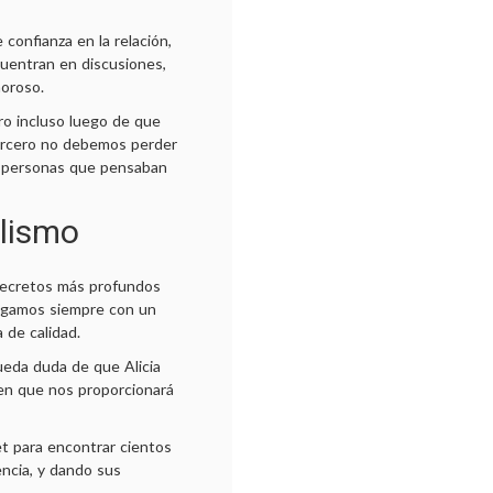
 confianza en la relación,
cuentran en discusiones,
moroso.
o incluso luego de que
tercero no debemos perder
ir personas que pensaban
alismo
 secretos más profundos
 hagamos siempre con un
 de calidad.
ueda duda de que Alicia
 en que nos proporcionará
t para encontrar cientos
encia, y dando sus