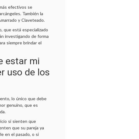
 más efectivos se
arcángeles. También la
Amarrado y Claveteado.
o, que está especializado
án investigando de forma
ara siempre brindar el
e estar mi
r uso de los
ento, lo único que debe
mor genuino, que es
ida.
vicio si sienten que
ienten que su pareja ya
le en el pasado, o si