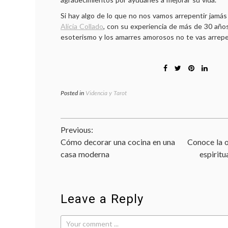
Si hay algo de lo que no nos vamos arrepentir jamás
Alicia Collado
, con su experiencia de más de 30 año
esoterismo y los amarres amorosos no te vas arrepe
Posted in
Videncia y Tarot
Navegación
Previous:
Cómo decorar una cocina en una
Conoce la 
de
casa moderna
espiritu
entradas
Leave a Reply